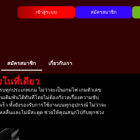
เข้าสู่ระบบ
สมัครสมาชิก
สมัครสมาชิก
เกี่ยวกับเรา
ในที่เดียว
ครบทุกประเภทเกม ไม่ว่าจะเป็นเกมไพ่ เกมตัวเลข
้นเดิมพันได้ทันทีโดยไม่ต้องกังวลเรื่องความซับ
ร็ว ทั้งยังรองรับการใช้งานบนทุกอุปกรณ์ ไม่ว่าจะ
ลลื่นและไม่มีสะดุด ช่วยให้คุณสนุกไปกับทุกช่วง