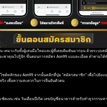
้อน เหมาะกับทั้งผู้เล่นมือใหม่และผู้ที่เคยเดิมพันมาก่อน ด้วยระบ
จะพาคุณไปรู้จัก ขั้นตอนการสมัคร Aon99 แบบละเอียด ทำตามได้ทันที
ว็บไซต์หลักของ Aon99 จากนั้นคลิกที่ปุ่ม “สมัครสมาชิก” เพื่อไปยัง
านจริง เพื่อความสะดวกในการยืนยันตัวตน
ชัดเจน เช่น วันเดือนปีเกิด เลขบัญชีธนาคารสำหรับทำธุรกรรมทาง