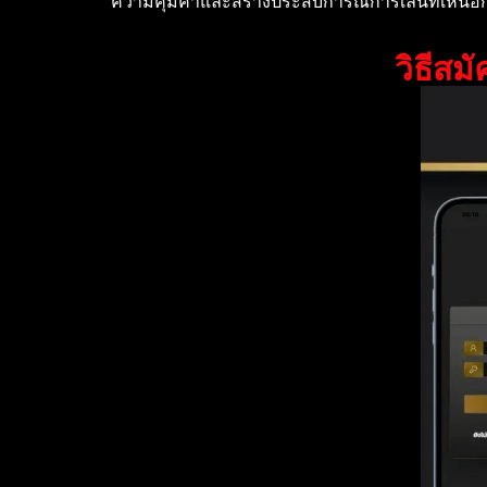
ความคุ้มค่าและสร้างประสบการณ์การเล่นที่เหนือกว่
วิธีสม